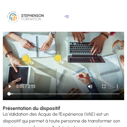
e
n
u
p
ri
n
ci
p
a
l
Présentation du dispositif
La Validation des Acquis de l’Expérience (VAE) est un
dispositif qui permet à toute personne de transformer son