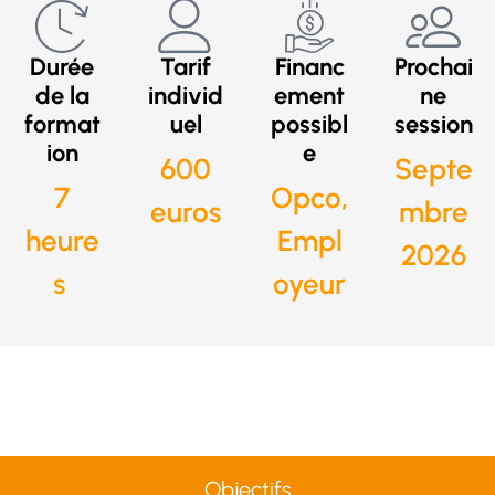
Durée
Tarif
Financ
Prochai
de la
individ
ement
ne
format
uel
possibl
session
ion
e
600
Septe
7
Opco,
euros
mbre
heure
Empl
2026
s
oyeur
Objectifs