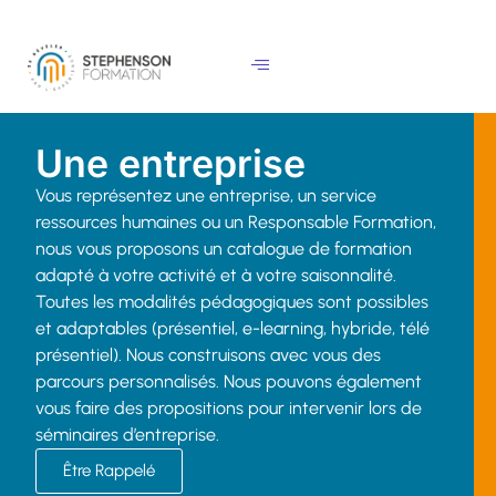
e
n
u
p
ri
n
Une entreprise
ci
Vous représentez une entreprise, un service
p
ressources humaines ou un Responsable Formation,
a
nous vous proposons un catalogue de formation
l
adapté à votre activité et à votre saisonnalité.
Toutes les modalités pédagogiques sont possibles
et adaptables (présentiel, e-learning, hybride, télé
présentiel). Nous construisons avec vous des
parcours personnalisés. Nous pouvons également
vous faire des propositions pour intervenir lors de
séminaires d’entreprise.
Être Rappelé