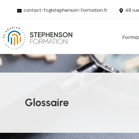
e
contact-fc@stephenson-formation.fr
48 rue
n
u
p
ri
Format
n
ci
p
a
l
Glossaire